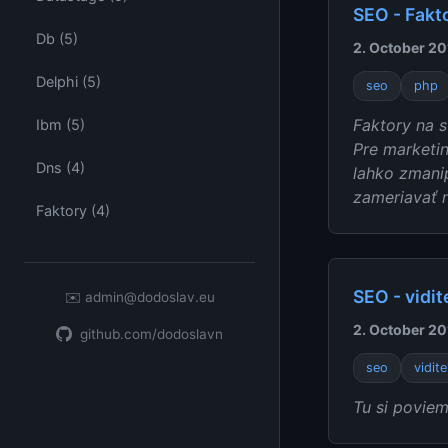
SEO - Fakt
Db (5)
2. October 20
Delphi (5)
seo
php
Faktory na s
Ibm (5)
Pre marketin
Dns (4)
lahko zmanip
zameriavať n
Faktory (4)
SEO - vidit
✉️
admin@dodoslav.eu
2. October 20
github.com/dodoslavn
seo
vidite
Tu si poviem