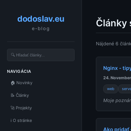
dodoslav.eu
Články 
e-blog
Nájdené 6 člán
Nginx - tipy
NAVIGÁCIA
24. Novembe
🏠 Novinky
web
serv
📝 Články
Moje poznám
🚀 Projekty
ℹ️ O stránke
Ako pridať