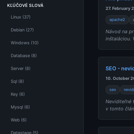
KĽÚČOVÉ SLOVÁ
27. February 
Linux (37)
apache2
Debian (27)
Návod na pri
inštaláciou.
Windows (10)
Database (8)
SEO - nevid
Server (8)
10. October 2
Sql (8)
seo
nevid
Key (6)
Neviditeľné 
Mysql (6)
v tomto člán
Web (6)
Datastage (5)