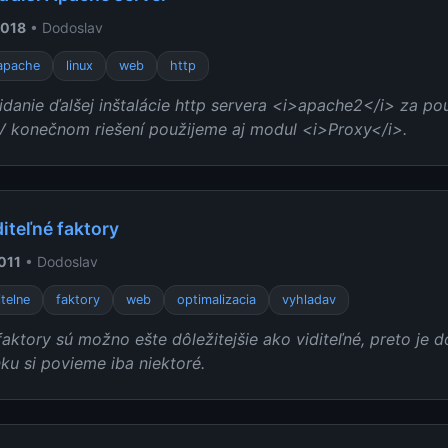
2018
• Dodoslav
apache
linux
web
http
danie ďalšej inštalácie http servera <i>apache2</i> za po
 V konečnom riešení použijeme aj modul <i>Proxy</i>.
iteľné faktory
011
• Dodoslav
itelne
faktory
web
optimalizacia
vyhladav
faktory sú možno ešte dôležitejšie ako viditeľné, preto je d
ku si povieme iba niektoré.