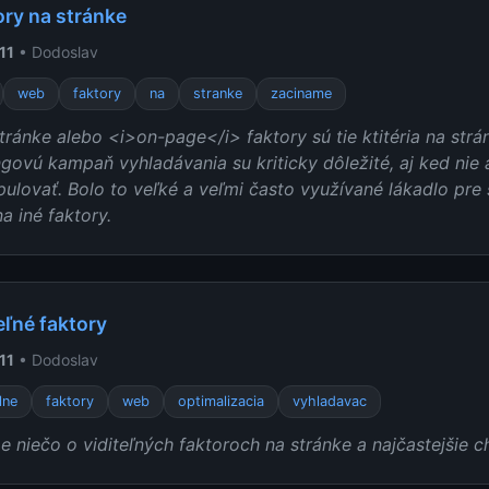
ory na stránke
11
• Dodoslav
web
faktory
na
stranke
zaciname
tránke alebo <i>on-page</i> faktory sú tie ktitéria na str
govú kampaň vyhladávania su kriticky dôležité, aj ked nie a
ulovať. Bolo to veľké a veľmi často využívané lákadlo pre
a iné faktory.
eľné faktory
11
• Dodoslav
lne
faktory
web
optimalizacia
vyhladavac
e niečo o viditeľných faktoroch na stránke a najčastejšie c