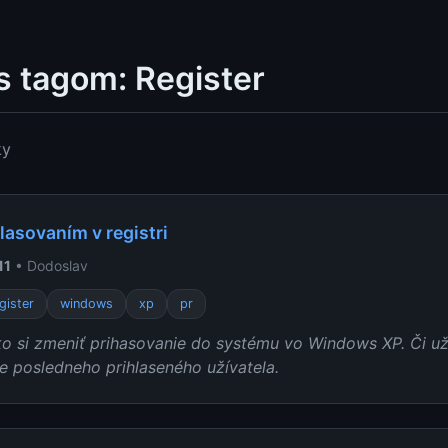
s tagom: Register
ky
hlasovaním v registri
11
• Dodoslav
gister
windows
xp
pr
ko si zmeniť prihasovanie do systému vo Windows XP. Či už
e posledneho prihlaseného užívatela.