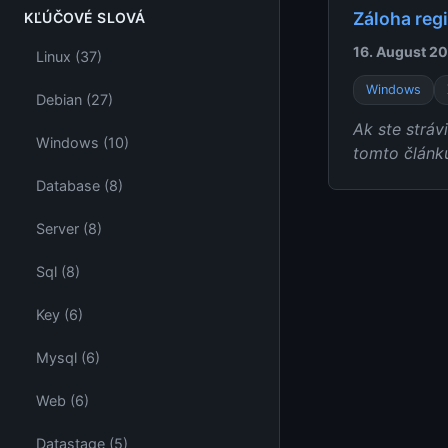
Záloha reg
KĽÚČOVÉ SLOVÁ
16. August 20
Linux (37)
Windows
Debian (27)
Ak ste stráv
Windows (10)
tomto článku
Database (8)
Server (8)
Sql (8)
Key (6)
Mysql (6)
Web (6)
Datastage (5)