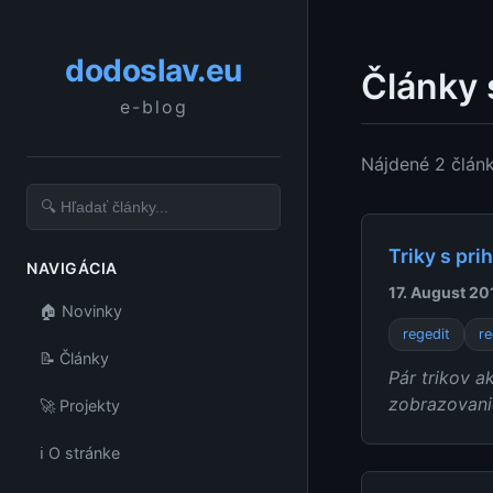
dodoslav.eu
Články 
e-blog
Nájdené 2 člán
Triky s pri
NAVIGÁCIA
17. August 20
🏠 Novinky
regedit
re
📝 Články
Pár trikov a
zobrazovani
🚀 Projekty
ℹ️ O stránke