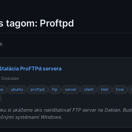
s tagom: Proftpd
ok
nštalácia ProFTPd servera
 Dodoslav
nux
ubuntu
proftpd
ftp
server
client
kliet
how
ku si ukážeme ako nainštalovať FTP server na Debian. Bud
ačnými systémamí Windows.