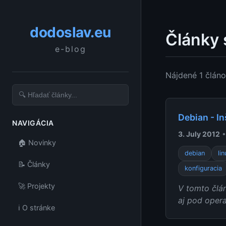
dodoslav.eu
Články 
e-blog
Nájdené 1 člán
Debian - I
NAVIGÁCIA
3. July 2012
•
🏠 Novinky
debian
li
📝 Články
konfiguracia
🚀 Projekty
V tomto člán
aj pod oper
ℹ️ O stránke