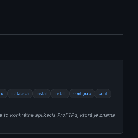
to
instalacia
instal
install
configure
conf
e to konkrétne aplikácia ProFTPd, ktorá je známa