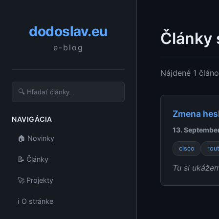
dodoslav.eu
Články 
e-blog
Nájdené 1 člán
Zmena hesl
NAVIGÁCIA
13. Septembe
🏠 Novinky
cisco
rou
📝 Články
Tu si ukážem
🚀 Projekty
ℹ️ O stránke