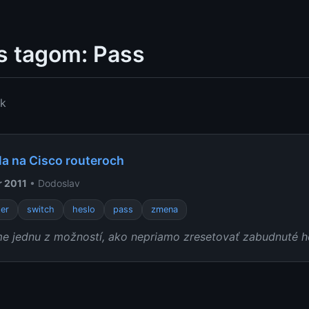
s tagom: Pass
ok
a na Cisco routeroch
r 2011
• Dodoslav
ter
switch
heslo
pass
zmena
e jednu z možností, ako nepriamo zresetovať zabudnuté he