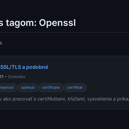
s tagom: Openssl
ok
y SSL/TLS a podobné
21
• Dodoslav
keytool
openssl
certificate
certifikat
v ako pracovať s certifikátami, kľúčami, vysvetlenia a príka