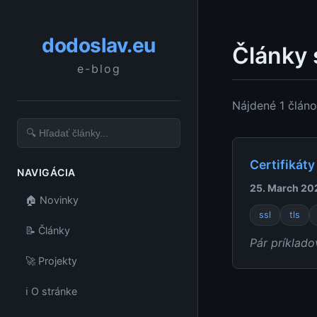
dodoslav.eu
Články 
e-blog
Nájdené 1 člán
Certifikát
NAVIGÁCIA
25. March 20
🏠 Novinky
ssl
tls
📝 Články
Pár príklado
🚀 Projekty
ℹ️ O stránke