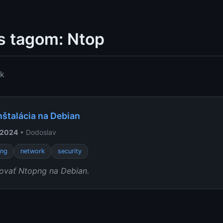
s tagom: Ntop
ok
nštalácia na Debian
 2024
• Dodoslav
png
network
security
lovať Ntopng na Debian.