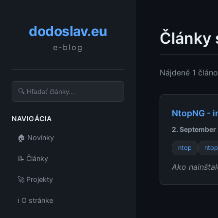
dodoslav.eu
Články 
e-blog
Nájdené 1 člán
NtopNG - i
NAVIGÁCIA
2. September
🏠 Novinky
ntop
nto
📝 Články
Ako nainšta
🚀 Projekty
ℹ️ O stránke