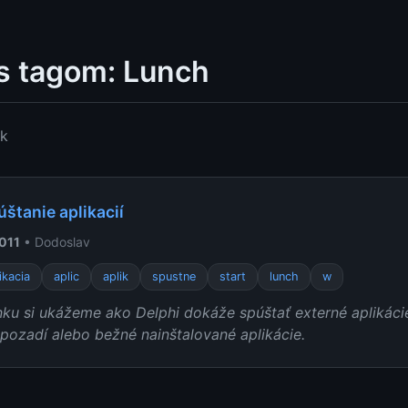
s tagom: Lunch
ok
úštanie aplikacií
2011
• Dodoslav
ikacia
aplic
aplik
spustne
start
lunch
w
ku si ukážeme ako Delphi dokáže spúštať externé aplikácie
 pozadí alebo bežné nainštalované aplikácie.