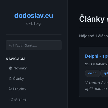
dodoslav.eu
Články 
e-blog
Nájdené 1 člán
Delphi - sp
NAVIGÁCIA
29. October 
🏠 Novinky
delphi
apl
📝 Články
V tomto člán
aplikácie na
🚀 Projekty
ℹ️ O stránke