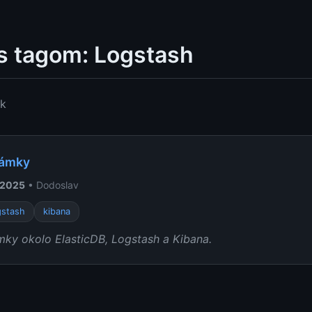
s tagom: Logstash
ok
námky
 2025
• Dodoslav
gstash
kibana
ky okolo ElasticDB, Logstash a Kibana.