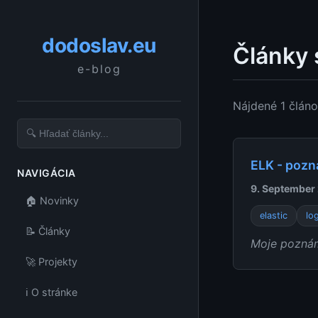
dodoslav.eu
Články 
e-blog
Nájdené 1 člán
ELK - poz
NAVIGÁCIA
9. September
🏠 Novinky
elastic
lo
📝 Články
Moje poznám
🚀 Projekty
ℹ️ O stránke