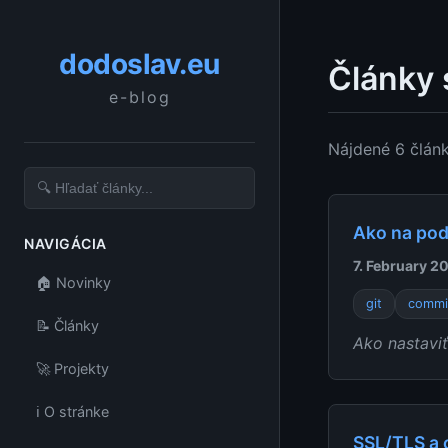
dodoslav.eu
Články 
e-blog
Nájdené 6 člán
Ako na pod
NAVIGÁCIA
7. February 2
🏠 Novinky
git
commi
📝 Články
Ako nastavi
🚀 Projekty
ℹ️ O stránke
SSL/TLS a c