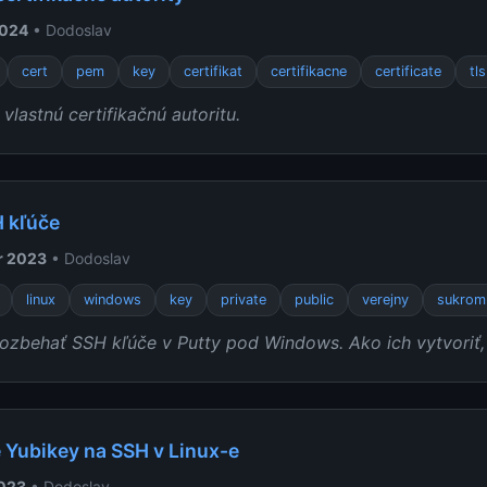
2024
• Dodoslav
cert
pem
key
certifikat
certifikacne
certificate
tls
 vlastnú certifikačnú autoritu.
H kľúče
r 2023
• Dodoslav
linux
windows
key
private
public
verejny
sukrom
zbehať SSH kľúče v Putty pod Windows. Ako ich vytvoriť, n
 Yubikey na SSH v Linux-e
2023
• Dodoslav