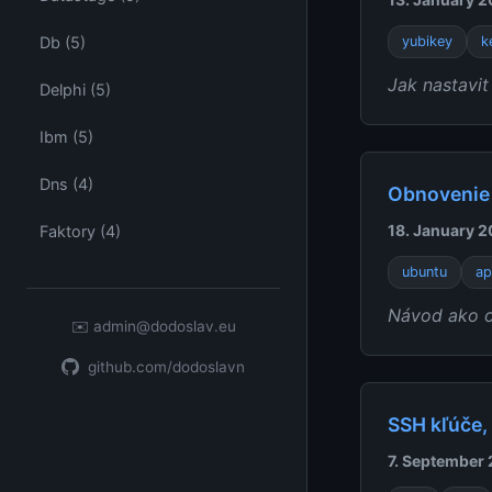
Db (5)
yubikey
k
Jak nastavit
Delphi (5)
Ibm (5)
Dns (4)
Obnovenie 
18. January 
Faktory (4)
ubuntu
ap
Návod ako ob
✉️
admin@dodoslav.eu
github.com/dodoslavn
SSH kľúče, 
7. September