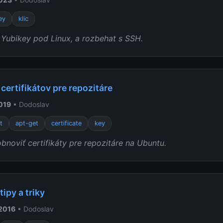
ey
klic
 Yubikey pod Linux, a rozbehat s SSH.
certifikátov pre repozitáre
2019
• Dodoslav
t
apt-get
certificate
key
noviť certifikáty pre repozitáre na Ubuntu.
tipy a triky
 2016
• Dodoslav