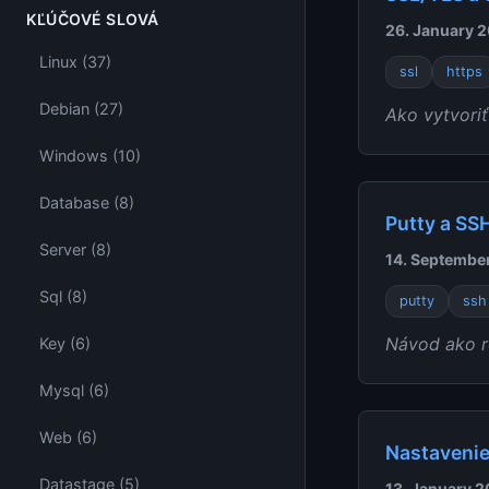
KĽÚČOVÉ SLOVÁ
26. January 
Linux (37)
ssl
https
Debian (27)
Ako vytvoriť
Windows (10)
Database (8)
Putty a SS
Server (8)
14. Septembe
Sql (8)
putty
ssh
Návod ako ro
Key (6)
Mysql (6)
Web (6)
Nastavenie
Datastage (5)
13. January 