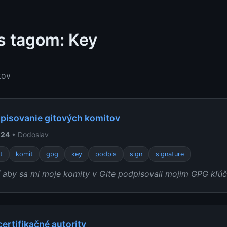
s tagom: Key
kov
pisovanie gitových komitov
024
• Dodoslav
t
komit
gpg
key
podpis
sign
signature
ť aby sa mi moje komity v Gite podpisovali mojim GPG kľú
ertifikačné autority