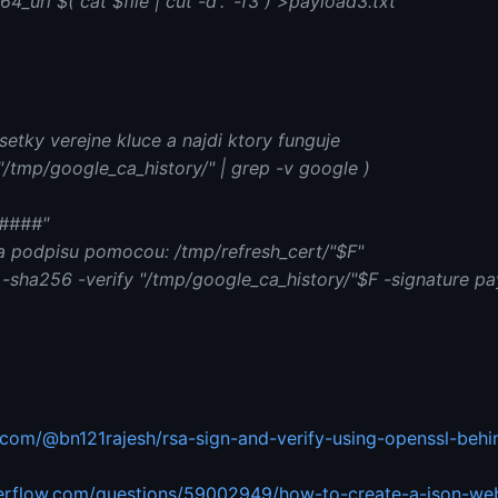
_url $( cat $file | cut -d'.' -f3 ) >payload3.txt
setky verejne kluce a najdi ktory funguje
s "/tmp/google_ca_history/" | grep -v google )
####"
a podpisu pomocou: /tmp/refresh_cert/"$F"
 -sha256 -verify "/tmp/google_ca_history/"$F -signature p
.com/@bn121rajesh/rsa-sign-and-verify-using-openssl-beh
verflow.com/questions/59002949/how-to-create-a-json-we