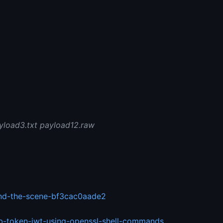
ayload3.txt payload12.raw
ind-the-scene-bf3cac0aade2
b-token-jwt-using-openssl-shell-commands