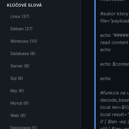
KĽÚČOVÉ SLOVÁ
#subor ktory
Linux (37)
file="payload
Debian (27)
echo "#####
Windows (10)
read content
echo
Database (8)
echo $conten
Server (8)
echo
Sql (8)
Key (6)
#funkcia na 
decode_base6
Mysql (6)
local len=$((
local result=
Web (6)
if [ $len -eq 
Datastage (5)
elif [ $len -e