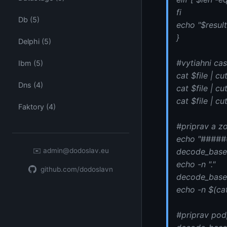
fi
Db (5)
echo "$result"
}
Delphi (5)
#vytiahni ca
Ibm (5)
cat $file | cu
Dns (4)
cat $file | c
cat $file | c
Faktory (4)
#priprav a z
echo "#####
decode_base6
✉️
admin@dodoslav.eu
echo -n "."
github.com/dodoslavn
decode_base6
echo -n $(ca
#priprav pod