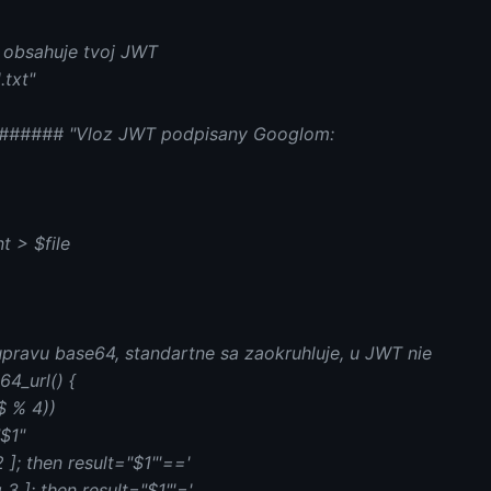
 obsahuje tvoj JWT
.txt"
###### "Vloz JWT podpisany Googlom:
t > $file
upravu base64, standartne sa zaokruhluje, u JWT nie
4_url() {
$ % 4))
"$1"
2 ]; then result="$1"'=='
q 3 ]; then result="$1"'='