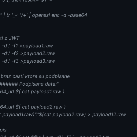
 | tr '_-' '/+' | openssl enc -d -base64
sti z JWT
t -d'.' -f1 >payload1.raw
ut -d'.' -f2 >payload2.raw
ut -d'.' -f3 >payload3.raw
obraz casti ktore su podpisane
###### Podpisane data:"
4_url $( cat payload1.raw )
4_url $( cat payload2.raw )
t payload1.raw)"."$(cat payload2.raw) > payload12.raw
pis