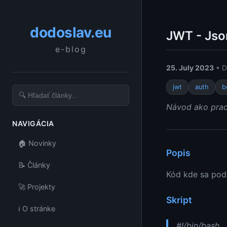
dodoslav.eu
JWT - Js
e-blog
25. July 2023
• D
jwt
auth
b
Návod ako prac
NAVIGÁCIA
🏠 Novinky
Popis
📝 Články
Kód kde sa podp
🚀 Projekty
Skript
ℹ️ O stránke
#!/bin/bash