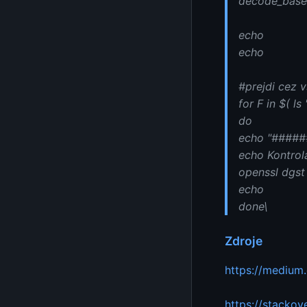
decode_base64
echo
echo
#prejdi cez v
for F in $( l
do
echo "#####
echo Kontrol
openssl dgst
echo
done\
Zdroje
https://medium
https://stacko