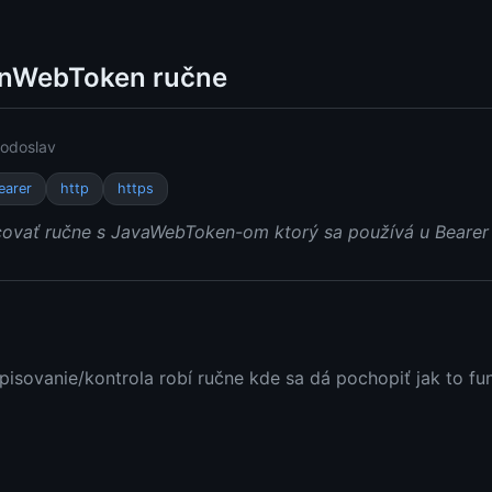
onWebToken ručne
odoslav
earer
http
https
ovať ručne s JavaWebToken-om ktorý sa používá u Bearer t
isovanie/kontrola robí ručne kde sa dá pochopiť jak to fu